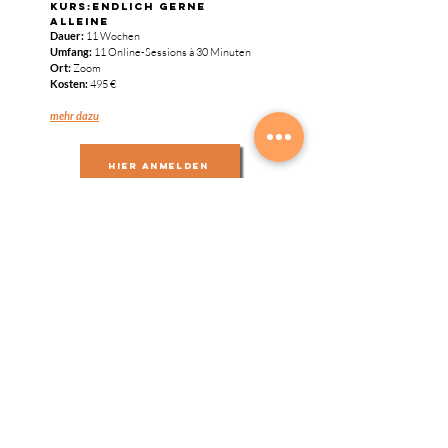
Kurs:ENDlich gerne
alleine
Dauer:
11 Wochen
Umfang:
11 Online-Sessions à 30 Minuten
Ort:
Zoom
Kosten:
495 €
​mehr dazu
hier anmelden
Verhaltenstherapeutische
Intensivbetreuung
(buchbar NUR FÜR
BESTANDSKUNDEN!)
Dauer:
4 Wochen
Umfang:
4 Wochen intensive
verhaltenstherapeutische Begleitung per
WhatsApp inklusive fachlicher Einschätzung,
Videoanalyse und individueller
Trainingsanpassungen im Alltag.
Kosten:
425 €