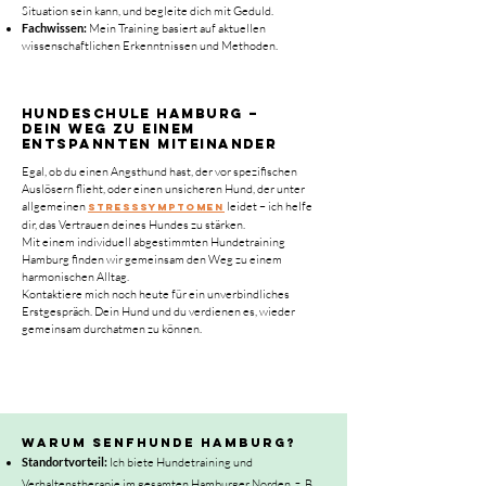
Situation sein kann, und begleite dich mit Geduld.
Fachwissen:
Mein Training basiert auf aktuellen
wissenschaftlichen Erkenntnissen und Methoden.
Hundeschule Hamburg –
Dein Weg zu einem
entspannten Miteinander
Egal, ob du einen Angsthund hast, der vor spezifischen
Auslösern flieht, oder einen unsicheren Hund, der unter
allgemeinen
leidet – ich helfe
Stresssymptomen
dir, das Vertrauen deines Hundes zu stärken.
Mit einem individuell abgestimmten Hundetraining
Hamburg finden wir gemeinsam den Weg zu einem
harmonischen Alltag.
Kontaktiere mich noch heute für ein unverbindliches
Erstgespräch. Dein Hund und du verdienen es, wieder
gemeinsam durchatmen zu können.
Warum SENFHUNDE Hamburg?
Standortvorteil:
Ich biete Hundetraining und
Verhaltenstherapie im gesamten Hamburger Norden, z. B.