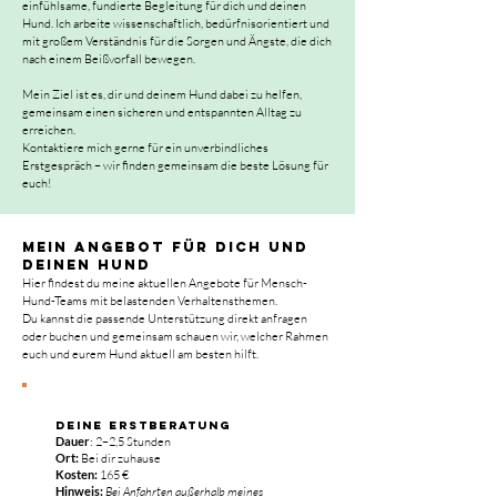
einfühlsame, fundierte Begleitung für dich und deinen
Hund. Ich arbeite wissenschaftlich, bedürfnisorientiert und
mit großem Verständnis für die Sorgen und Ängste, die dich
nach einem Beißvorfall bewegen.
Mein Ziel ist es, dir und deinem Hund dabei zu helfen,
gemeinsam einen sicheren und entspannten Alltag zu
erreichen.
Kontaktiere mich gerne für ein unverbindliches
Erstgespräch – wir finden gemeinsam die beste Lösung für
euch!
Mein Angebot für dich und
deinen hund
Hier findest du meine aktuellen Angebote für Mensch-
Hund-Teams mit belastenden Verhaltensthemen.
Du kannst die passende Unterstützung direkt anfragen
oder buchen und gemeinsam schauen wir, welcher Rahmen
euch und eurem Hund aktuell am besten hilft.
Deine Erstberatung
Dauer
: 2–2,5 Stunden
Ort:
Bei dir zuhause
Kosten:
165 €
Hinweis:
Bei Anfahrten außerhalb meines