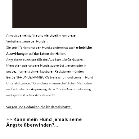
Angst ist eine häufige und gleichzeitig komplexe
Verhaltensweise bei Hunden.
Sie betrifft nicht nur den Hund, sondern hat auch
erhebliche
Auswirkungen auf das Leben der Halter.
Angst kann durch spezifische Auslöser wie Geräusche,
Menschen oder andere Hunde ausgelöst werden oder in
unspezifischen, schwer fassbaren Reaktionen münden.
Bei SENFHUNDE HAMBURG biete ich dir und deinem Hund
Unterstützung auf Grundlage wissenschaftlicher Methoden
und individueller Anpassung, die auf Bedürfnisorientierung
und systematisches Arbeiten setzt.
Sorgen und Gedanken, die ich damals hatte:
>> Kann mein Hund jemals seine 
Ängste überwinden?
