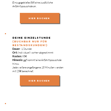
Einzugsgebietes fällt eine zusätzliche
Anfahrtspauschale an.
hier buchen
Deine Einzelstunde
(buchbar NUR FÜR
BESTANDSKUNDEN!)
Dauer
: 1 Stunde
Ort:
Individuell vorher abgestimmt
Kosten:
85€
Hinweis:
ggf. kommt eine Anfahrtspauschale
hinzu.
Jede weitere angefangene 15 Minuten werden
mit 25€ berechnet.
hier buchen