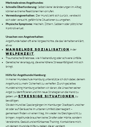
Merkmale eines Angsthundes:
Schnelle Überforderung:
Selbst kleine Veränderungen im Alltag
können extreme Reaktionen hervorrufen.
Vermeidungsverhalten:
Der Hund zieht sich zurück, versteckt
sich oder versucht, gefährliche Situationen zu umgehen.
Physische Symptome:
Hecheln, Zittern, Sabbern oder plötzlicher
Kontrollverlust.
Ursachen von Angstverhalten:
Angsthunde haben oft eine Vorgeschichte, die das Verhalten erklärt,
etwa:
Mangelnde Sozialisation
in der
Welpenzeit
.
Traumatische Erlebnisse, wie Misshandlung oder schwere Unfälle.
Genetische Veranlagung, die eine höhere Stressanfälligkeit mit sich
bringt.
Hilfe für Angsthunde Hamburg:
In meiner Hundeschule Hamburg unterstütze ich dich dabei, deinem
Angsthund zu mehr Sicherheit zu verhelfen. Durch gezieltes
Hundetraining Hamburg arbeiten wir daran, die Ursachen seiner
Angst zu identifizieren und ihm neue Strategien an die Hand zu
stressige Situationen
geben, um
zu
bewältigen.
Ob dein Hund bei Spaziergängen im Hamburger Stadtpark unsicher
ist oder auf Geräusche im urbanen Umfeld überreagiert –
gemeinsam finden wir einen Weg, ihn wieder ins Gleichgewicht zu
bringen. Angsthunde brauchen keine Strafen oder Härte, sondern
Verständnis, Geduld und einfühlsames Training. Kontaktiere mich,
um deinem Hund die Hilfe zu geben, die er verdient.