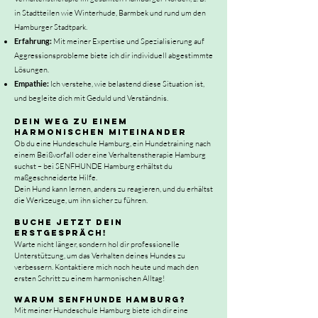
in Stadtteilen wie Winterhude, Barmbek und rund um den
Hamburger Stadtpark.
Erfahrung:
Mit meiner Expertise und Spezialisierung auf
Aggressionsprobleme biete ich dir individuell abgestimmte
Lösungen.
Empathie:
Ich verstehe, wie belastend diese Situation ist,
und begleite dich mit Geduld und Verständnis.
Dein Weg zu einem
harmonischen Miteinander
Ob du eine Hundeschule Hamburg, ein Hundetraining nach
einem Beißvorfall oder eine Verhaltenstherapie Hamburg
suchst – bei SENFHUNDE Hamburg erhältst du
maßgeschneiderte Hilfe.
Dein Hund kann lernen, anders zu reagieren, und du erhältst
die Werkzeuge, um ihn sicher zu führen.
Buche jetzt dein
Erstgespräch!
Warte nicht länger, sondern hol dir professionelle
Unterstützung, um das Verhalten deines Hundes zu
verbessern. Kontaktiere mich noch heute und mach den
ersten Schritt zu einem harmonischen Alltag!
Warum SENFHUNDE Hamburg?
Mit meiner Hundeschule Hamburg biete ich dir eine